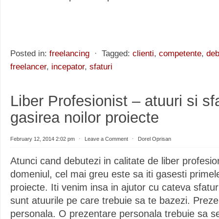
Posted in:
freelancing
⋅
Tagged:
clienti
,
competente
,
deb
freelancer
,
incepator
,
sfaturi
Liber Profesionist – atuuri si sf
gasirea noilor proiecte
February 12, 2014 2:02 pm
⋅
Leave a Comment
⋅
Dorel Oprisan
Atunci cand debutezi in calitate de liber profesion
domeniul, cel mai greu este sa iti gasesti primel
proiecte. Iti venim insa in ajutor cu cateva sfatur
sunt atuurile pe care trebuie sa te bazezi. Prez
personala. O prezentare personala trebuie sa 