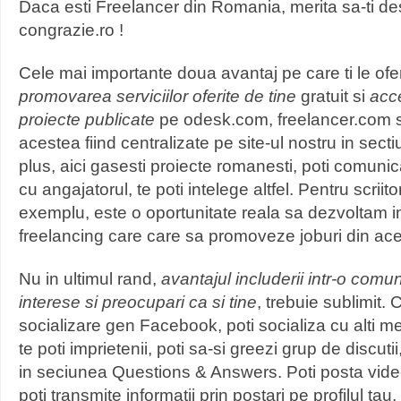
Daca esti Freelancer din Romania, merita sa-ti de
congrazie.ro !
Cele mai importante doua avantaj pe care ti le ofe
promovarea serviciilor oferite de tine
gratuit si
acce
proiecte publicate
pe odesk.com, freelancer.com s
acestea fiind centralizate pe site-ul nostru in sec
plus, aici gasesti proiecte romanesti, poti comuni
cu angajatorul, te poti intelege altfel. Pentru scriito
exemplu, este o oportunitate reala sa dezvoltam 
freelancing care care sa promoveze joburi din ac
Nu in ultimul rand,
avantajul includerii intr-o comu
interese si preocupari
ca si tine
, trebuie sublimit. 
socializare gen Facebook, poti socializa cu alti mem
te poti imprietenii, poti sa-si greezi grup de discutii
in seciunea Questions & Answers. Poti posta video
poti transmite informatii prin postari pe profilul tau,