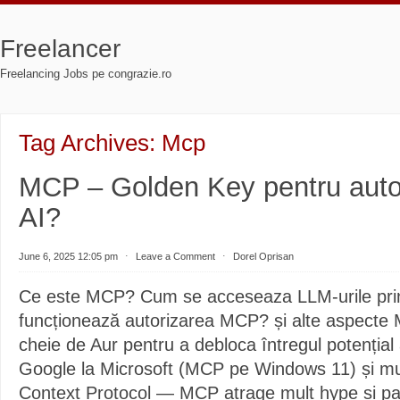
Freelancer
Freelancing Jobs pe congrazie.ro
Tag Archives:
Mcp
MCP – Golden Key pentru aut
AI?
June 6, 2025 12:05 pm
⋅
Leave a Comment
⋅
Dorel Oprisan
Ce este MCP? Cum se acceseaza LLM-urile p
funcționează autorizarea MCP? și alte aspecte
cheie de Aur pentru a debloca întregul potențial 
Google la Microsoft (MCP pe Windows 11) și mul
Context Protocol — MCP atrage mult hype și pare